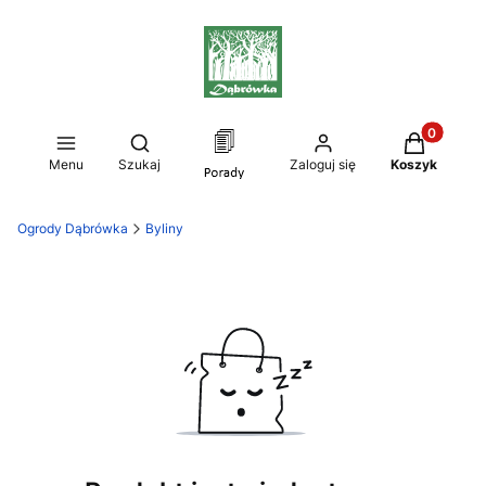
Produkty w
Otwórz wyszukiwarkę
Menu
Szukaj
Zaloguj się
Koszyk
Ogrody Dąbrówka
Byliny