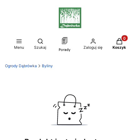
Produkty w
Otwórz wyszukiwarkę
Menu
Szukaj
Zaloguj się
Koszyk
Ogrody Dąbrówka
Byliny