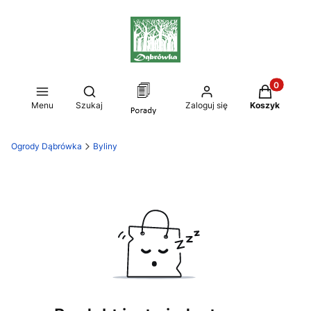
Produkty w
Otwórz wyszukiwarkę
Menu
Szukaj
Zaloguj się
Koszyk
Ogrody Dąbrówka
Byliny