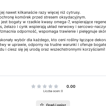
ej nawet kilkanaście razy więcej niż cytrusy.
chronę komórek przed stresem oksydacyjnym.
a jest bogaty w rzadkie kwasy omega-7, wspierające regene
, żelazo i cynk wspierają układ nerwowy i sercowo-naczy
zmacnia odporność, wspomaga trawienie i pielęgnuje skór
konały wybór dla każdego, kto ceni rośliny łączące deko
atwy w uprawie, odporny na trudne warunki i oferuje bogat
u i ciesz się jej urodą oraz wszechstronnymi korzyściami!
0.00
Liczba ocen: 0
Oceń i opisz