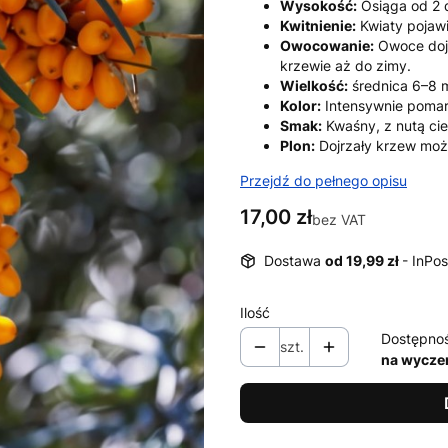
Wysokość:
Osiąga od 2 
Kwitnienie:
Kwiaty pojawia
Owocowanie:
Owoce dojr
krzewie aż do zimy.
Wielkość:
średnica 6–8 
Kolor:
Intensywnie pomar
Smak:
Kwaśny, z nutą ci
Plon:
Dojrzały krzew moż
Przejdź do pełnego opisu
Cena
17,00 zł
bez VAT
Dostawa
od 19,99 zł
- InPos
Ilość
Dostępno
szt.
na wycze