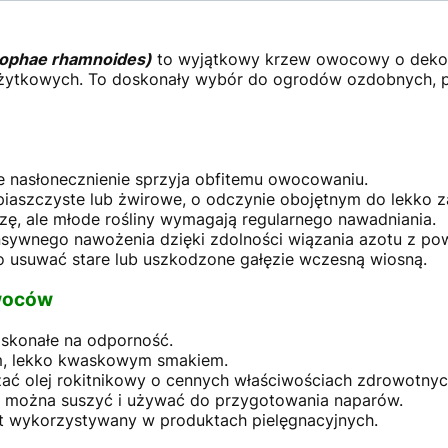
ppophae rhamnoides)
to wyjątkowy krzew owocowy o dekor
użytkowych. To doskonały wybór do ogrodów ozdobnych,
e nasłonecznienie sprzyja obfitemu owocowaniu.
, piaszczyste lub żwirowe, o odczynie obojętnym do lekko
ę, ale młode rośliny wymagają regularnego nawadniania.
ywnego nawożenia dzięki zdolności wiązania azotu z pow
o usuwać stare lub uszkodzone gałęzie wczesną wiosną.
owoców
skonałe na odporność.
m, lekko kwaskowym smakiem.
ać olej rokitnikowy o cennych właściwościach zdrowotnyc
ny można suszyć i używać do przygotowania naparów.
t wykorzystywany w produktach pielęgnacyjnych.