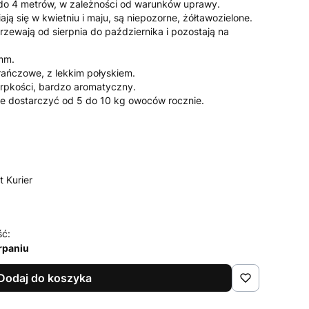
do 4 metrów, w zależności od warunków uprawy.
ją się w kwietniu i maju, są niepozorne, żółtawozielone.
zewają od sierpnia do października i pozostają na
mm.
ańczowe, z lekkim połyskiem.
erpkości, bardzo aromatyczny.
e dostarczyć od 5 do 10 kg owoców rocznie.
t Kurier
ść:
rpaniu
Dodaj do koszyka