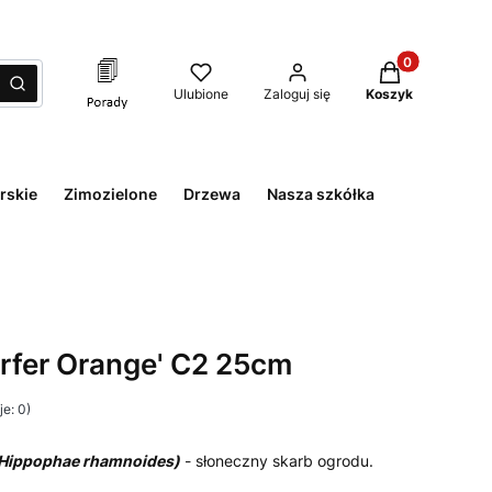
Produkty w kos
zyść
Szukaj
Ulubione
Zaloguj się
Koszyk
rskie
Zimozielone
Drzewa
Nasza szkółka
orfer Orange' C2 25cm
e: 0)
 (Hippophae rhamnoides)
- słoneczny skarb ogrodu.