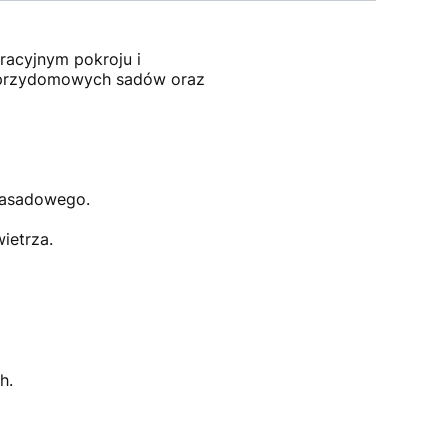
acyjnym pokroju i
 przydomowych sadów oraz
 zasadowego.
ietrza.
h.