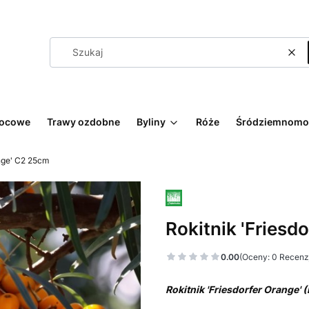
Wyc
wocowe
Trawy ozdobne
Byliny
Róże
Śródziemnomo
ange' C2 25cm
Rokitnik 'Friesd
0.00
(Oceny: 0 Recenzj
Rokitnik 'Friesdorfer Orange'