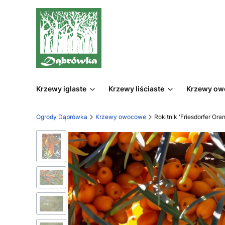
Krzewy iglaste
Krzewy liściaste
Krzewy o
Ogrody Dąbrówka
Krzewy owocowe
Rokitnik 'Friesdorfer Or