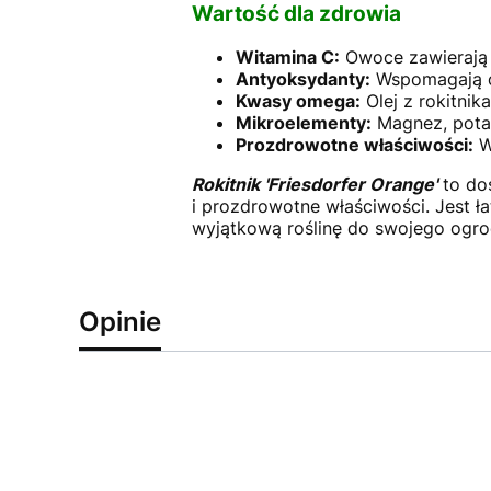
Wartość dla zdrowia
Witamina C:
Owoce zawierają j
Antyoksydanty:
Wspomagają o
Kwasy omega:
Olej z rokitnik
Mikroelementy:
Magnez, potas
Prozdrowotne właściwości:
W
Rokitnik 'Friesdorfer Orange'
to dos
i prozdrowotne właściwości. Jest ł
wyjątkową roślinę do swojego ogrod
Opinie