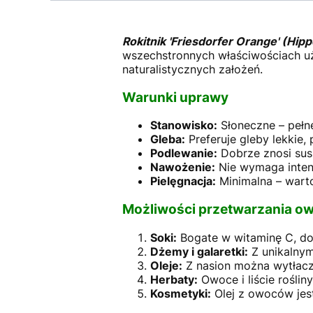
Rokitnik 'Friesdorfer Orange' (Hi
wszechstronnych właściwościach 
naturalistycznych założeń.
Warunki uprawy
Stanowisko:
Słoneczne – pełn
Gleba:
Preferuje gleby lekkie
Podlewanie:
Dobrze znosi susz
Nawożenie:
Nie wymaga intens
Pielęgnacja:
Minimalna – wart
Możliwości przetwarzania 
Soki:
Bogate w witaminę C, do
Dżemy i galaretki:
Z unikalny
Oleje:
Z nasion można wytłacz
Herbaty:
Owoce i liście rośli
Kosmetyki:
Olej z owoców jes