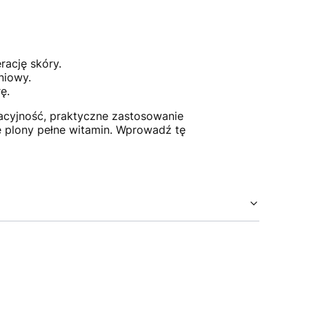
rację skóry.
niowy.
ę.
racyjność, praktyczne zastosowanie
e plony pełne witamin. Wprowadź tę