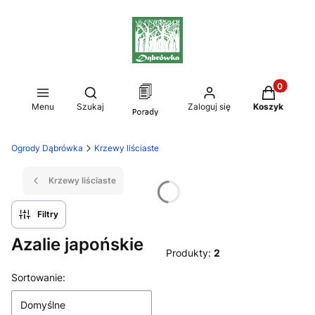
Produkty w
Otwórz wyszukiwarkę
Menu
Szukaj
Zaloguj się
Koszyk
Ogrody Dąbrówka
Krzewy liściaste
Krzewy liściaste
Filtry
Azalie japońskie
Produkty:
2
Lista produktów
Sortowanie:
Domyślne