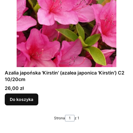
Azalia japońska 'Kirstin' (azalea japonica 'Kirstin') C2
10/20cm
Cena
26,00 zł
Do koszyka
Strona
z 1