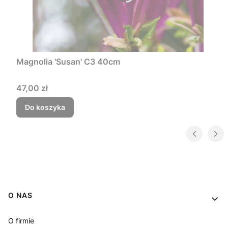
Magnolia 'Susan' C3 40cm
Cena
47,00 zł
Do koszyka
Linki w stopce
O NAS
O firmie