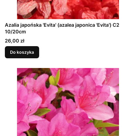
Azalia japońska 'Evita' (azalea japonica 'Evita') C2
10/20cm
Cena
26,00 zł
Do koszyka