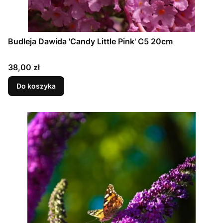
Budleja Dawida 'Candy Little Pink' C5 20cm
Cena
38,00 zł
Do koszyka