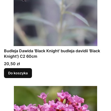
Budleja Dawida 'Black Knight' budleja davidii 'Black
Knight') C2 60cm
Cena
20,50 zł
Do koszyka