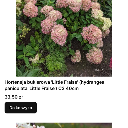
Hortensja bukierowa 'Little Fraise' (hydrangea
paniculata 'Little Fraise') C2 40cm
Cena
33,50 zł
Do koszyka