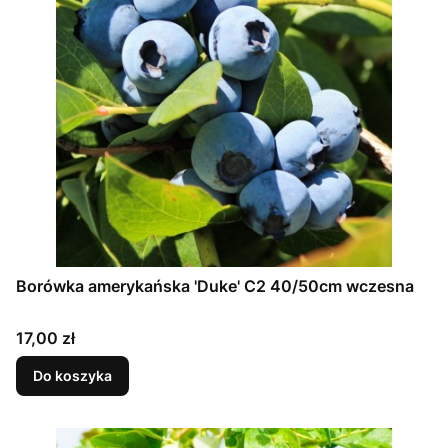
Borówka amerykańska 'Duke' C2 40/50cm wczesna
Cena
17,00 zł
Do koszyka