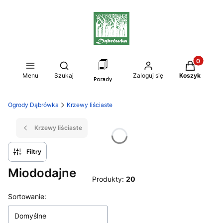
Produkty w
Otwórz wyszukiwarkę
Menu
Szukaj
Zaloguj się
Koszyk
Ogrody Dąbrówka
Krzewy liściaste
Krzewy liściaste
Filtry
Miododajne
Produkty:
20
Lista produktów
Sortowanie:
Domyślne