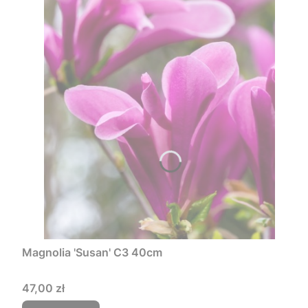
Magnolia 'Susan' C3 40cm
Cena
47,00 zł