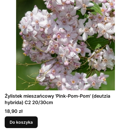
Żylistek mieszańcowy 'Pink-Pom-Pom' (deutzia
hybrida) C2 20/30cm
Cena
18,90 zł
Do koszyka