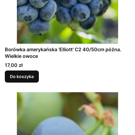
Borówka amerykańska 'Elliott' C2 40/50cm późna.
Wielkie owoce
Cena
17,00 zł
Do koszyka