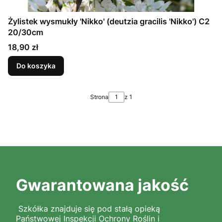
Żylistek wysmukły 'Nikko' (deutzia gracilis 'Nikko') C2
20/30cm
Cena
18,90 zł
Do koszyka
Strona
z 1
Gwarantowana jakość
Szkółka znajduje się pod stałą opieką
Państwowej Inspekcji Ochrony Roślin i