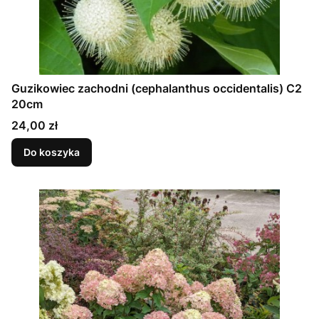
Guzikowiec zachodni (cephalanthus occidentalis) C2
20cm
Cena
24,00 zł
Do koszyka