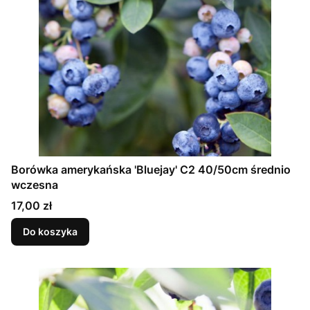
Borówka amerykańska 'Bluejay' C2 40/50cm średnio
wczesna
Cena
17,00 zł
Do koszyka