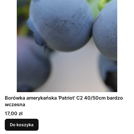
Borówka amerykańska 'Patriot' C2 40/50cm bardzo
wczesna
Cena
17,00 zł
Do koszyka