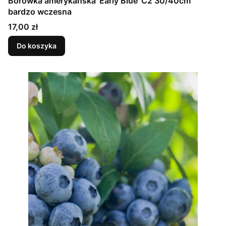
Borówka amerykańska 'Early Blue' C2 30/40cm
bardzo wczesna
Cena
17,00 zł
Do koszyka