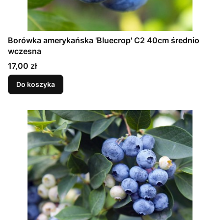
Borówka amerykańska 'Bluecrop' C2 40cm średnio
wczesna
Cena
17,00 zł
Do koszyka