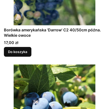
Borówka amerykańska 'Darrow' C2 40/50cm późna.
Wielkie owoce
Cena
17,00 zł
Do koszyka