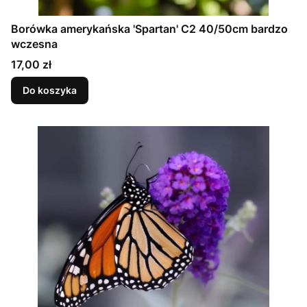
Borówka amerykańska 'Spartan' C2 40/50cm bardzo
wczesna
Cena
17,00 zł
Do koszyka