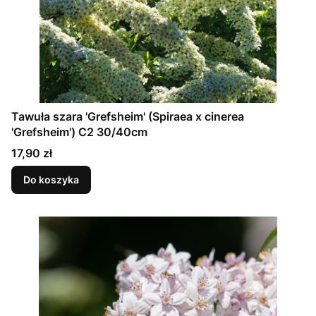
Tawuła szara 'Grefsheim' (Spiraea x cinerea
'Grefsheim') C2 30/40cm
Cena
17,90 zł
Do koszyka