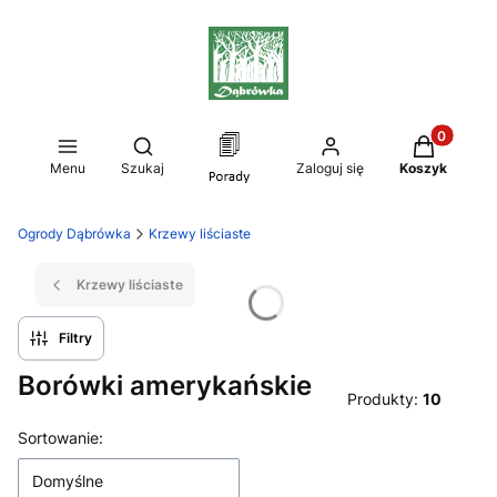
Produkty w
Otwórz wyszukiwarkę
Menu
Szukaj
Zaloguj się
Koszyk
Ogrody Dąbrówka
Krzewy liściaste
Krzewy liściaste
Filtry
Borówki amerykańskie
Produkty:
10
Lista produktów
Sortowanie:
Domyślne