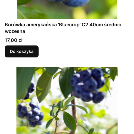
Borówka amerykańska 'Bluecrop' C2 40cm średnio
wczesna
Cena
17,00 zł
Do koszyka