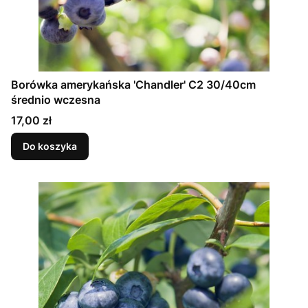
Borówka amerykańska 'Chandler' C2 30/40cm
średnio wczesna
Cena
17,00 zł
Do koszyka