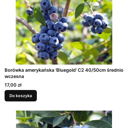
Borówka amerykańska 'Bluegold' C2 40/50cm średnio
wczesna
Cena
17,00 zł
Do koszyka