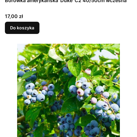
Borówka amerykańska 'Duke' C2 40/50cm wczesna
Cena
17,00 zł
Do koszyka