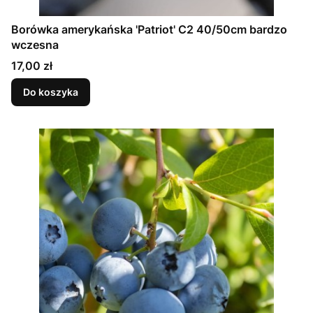
Borówka amerykańska 'Patriot' C2 40/50cm bardzo
wczesna
Cena
17,00 zł
Do koszyka