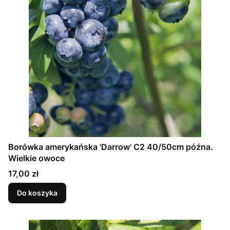
Borówka amerykańska 'Darrow' C2 40/50cm późna.
Wielkie owoce
Cena
17,00 zł
Do koszyka