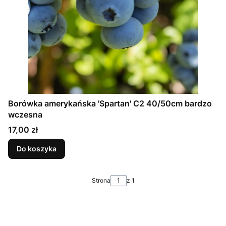
Borówka amerykańska 'Spartan' C2 40/50cm bardzo
wczesna
Cena
17,00 zł
Do koszyka
Strona
z 1