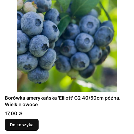
Borówka amerykańska 'Elliott' C2 40/50cm późna.
Wielkie owoce
Cena
17,00 zł
Do koszyka