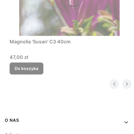
Magnolia 'Susan' C3 40cm
Cena
47,00 zł
Do koszyka
Linki w stopce
O NAS