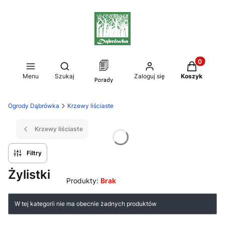
Produkty w
Otwórz wyszukiwarkę
Menu
Szukaj
Zaloguj się
Koszyk
Ogrody Dąbrówka
Krzewy liściaste
Krzewy liściaste
Filtry
Żylistki
Produkty:
Brak
Lista produktów
W tej kategorii nie ma obecnie żadnych produktów