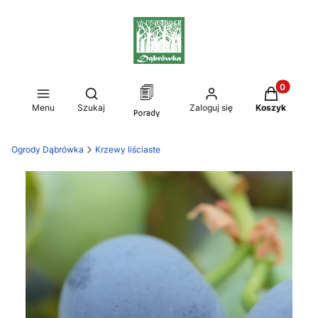
Produkty w
Otwórz wyszukiwarkę
Menu
Szukaj
Zaloguj się
Koszyk
Ogrody Dąbrówka
Krzewy liściaste