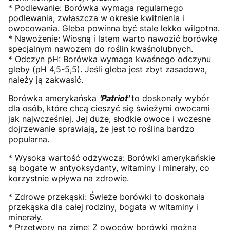
* Podlewanie: Borówka wymaga regularnego
podlewania, zwłaszcza w okresie kwitnienia i
owocowania. Gleba powinna być stale lekko wilgotna.
* Nawożenie: Wiosną i latem warto nawozić borówkę
specjalnym nawozem do roślin kwaśnolubnych.
* Odczyn pH: Borówka wymaga kwaśnego odczynu
gleby (pH 4,5-5,5). Jeśli gleba jest zbyt zasadowa,
należy ją zakwasić.
Borówka amerykańska
'Patriot'
to doskonały wybór
dla osób, które chcą cieszyć się świeżymi owocami
jak najwcześniej. Jej duże, słodkie owoce i wczesne
dojrzewanie sprawiają, że jest to roślina bardzo
popularna.
* Wysoka wartość odżywcza: Borówki amerykańskie
są bogate w antyoksydanty, witaminy i minerały, co
korzystnie wpływa na zdrowie.
* Zdrowe przekąski: Świeże borówki to doskonała
przekąska dla całej rodziny, bogata w witaminy i
minerały.
* Przetwory na zimę: Z owoców borówki można