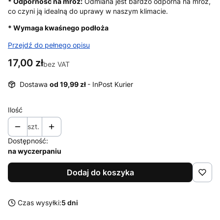
* Odporność na mróz:
Odmiana jest bardzo odporna na mróz,
co czyni ją idealną do uprawy w naszym klimacie.
* Wymaga kwaśnego podłoża
Przejdź do pełnego opisu
Cena
17,00 zł
bez VAT
Dostawa
od 19,99 zł
- InPost Kurier
Ilość
szt.
Dostępność:
na wyczerpaniu
Dodaj do koszyka
Czas wysyłki:
5 dni