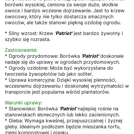
borówki wysokiej, ceniona za swoje duże, słodkie
owoce i bardzo wczesne dojrzewanie. Jest to krzew
owocowy, który nie tylko dostarcza smacznych
owoców, ale także stanowi piękną ozdobę ogrodu.
* Silny wzrost: Krzew
'Patriot'
jest bardzo żywotny i
szybko się rozrasta.
Zastosowanie:
* Ogrody przydomowe: Borówka
'Patriot'
doskonale
nadaje się do uprawy w ogrodach przydomowych.
* Ogrody ozdobne: Może być wykorzystana do
tworzenia żywopłotów lub jako soliter.
* Uprawa komercyjna: Dzięki wysokiej plenności,
wczesnemu dojrzewaniu i doskonałej wytrzymałości w
transporcie jest popularna wśród plantatorów.
Warunki uprawy:
* Stanowisko: Borówka
'Patriot'
najlepiej rośnie na
stanowiskach słonecznych lub lekko zacienionych.
* Gleba: Wymaga kwaśnej, przepuszczalnej i żyznej
gleby. Idealnym podłożem będzie mieszanka torfu,
ziemi kompostowej i piasku.