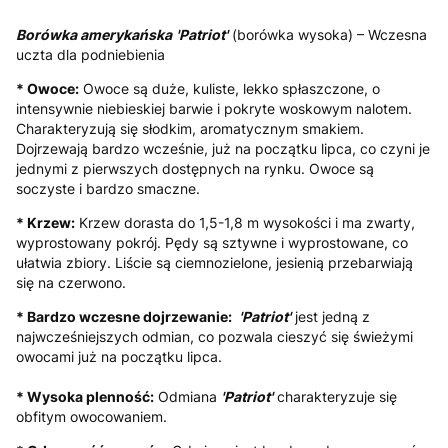
Borówka amerykańska
'Patriot'
(borówka wysoka) – Wczesna
uczta dla podniebienia
* Owoce:
Owoce są duże, kuliste, lekko spłaszczone, o
intensywnie niebieskiej barwie i pokryte woskowym nalotem.
Charakteryzują się słodkim, aromatycznym smakiem.
Dojrzewają bardzo wcześnie, już na początku lipca, co czyni je
jednymi z pierwszych dostępnych na rynku. Owoce są
soczyste i bardzo smaczne.
* Krzew:
Krzew dorasta do 1,5-1,8 m wysokości i ma zwarty,
wyprostowany pokrój. Pędy są sztywne i wyprostowane, co
ułatwia zbiory. Liście są ciemnozielone, jesienią przebarwiają
się na czerwono.
* Bardzo wczesne dojrzewanie:
'Patriot'
jest jedną z
najwcześniejszych odmian, co pozwala cieszyć się świeżymi
owocami już na początku lipca.
* Wysoka plenność:
Odmiana
'Patriot'
charakteryzuje się
obfitym owocowaniem.