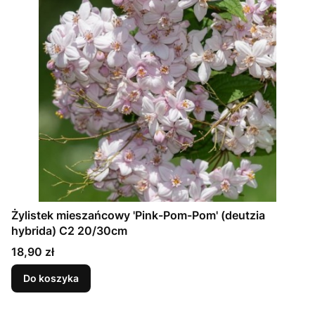
Żylistek mieszańcowy 'Pink-Pom-Pom' (deutzia
hybrida) C2 20/30cm
Cena
18,90 zł
Do koszyka