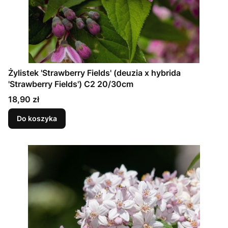
Żylistek 'Strawberry Fields' (deuzia x hybrida
'Strawberry Fields') C2 20/30cm
Cena
18,90 zł
Do koszyka