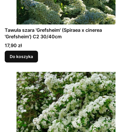
Tawuła szara 'Grefsheim' (Spiraea x cinerea
'Grefsheim') C2 30/40cm
Cena
17,90 zł
Do koszyka