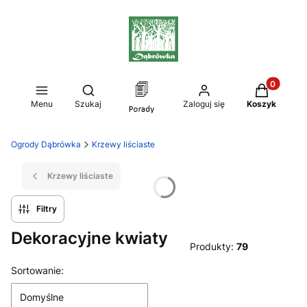
Produkty w
Otwórz wyszukiwarkę
Menu
Szukaj
Zaloguj się
Koszyk
Ogrody Dąbrówka
Krzewy liściaste
Krzewy liściaste
Filtry
Dekoracyjne kwiaty
Produkty:
79
Lista produktów
Sortowanie:
Domyślne