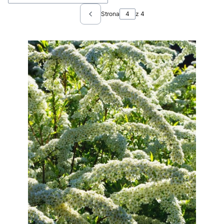
Strona
z 4
Poprzednie produkty