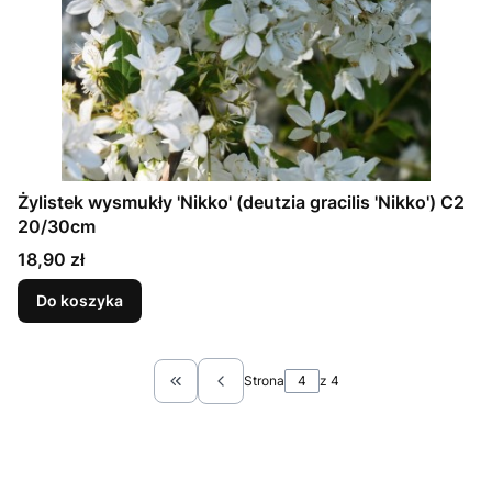
Żylistek wysmukły 'Nikko' (deutzia gracilis 'Nikko') C2
20/30cm
Cena
18,90 zł
Do koszyka
Strona
z 4
Wróć do pierwszej strony z produktami