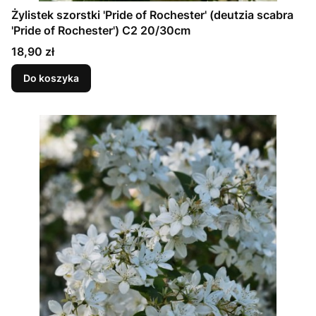
Żylistek szorstki 'Pride of Rochester' (deutzia scabra
'Pride of Rochester') C2 20/30cm
Cena
18,90 zł
Do koszyka