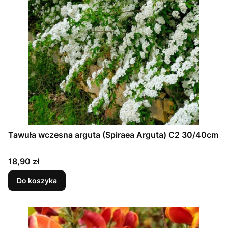
Tawuła wczesna arguta (Spiraea Arguta) C2 30/40cm
Cena
18,90 zł
Do koszyka