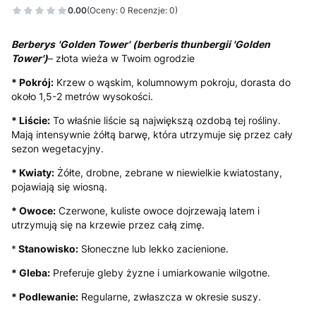
0.00
(Oceny: 0 Recenzje: 0)
Berberys
'Golden Tower'
(berberis thunbergii 'Golden
Tower')
– złota wieża w Twoim ogrodzie
* Pokrój:
Krzew o wąskim, kolumnowym pokroju, dorasta do
około 1,5-2 metrów wysokości.
* Liście:
To właśnie liście są największą ozdobą tej rośliny.
Mają intensywnie żółtą barwę, która utrzymuje się przez cały
sezon wegetacyjny.
* Kwiaty:
Żółte, drobne, zebrane w niewielkie kwiatostany,
pojawiają się wiosną.
* Owoce:
Czerwone, kuliste owoce dojrzewają latem i
utrzymują się na krzewie przez całą zimę.
*
Stanowisko:
Słoneczne lub lekko zacienione.
* Gleba:
Preferuje gleby żyzne i umiarkowanie wilgotne.
* Podlewanie:
Regularne, zwłaszcza w okresie suszy.