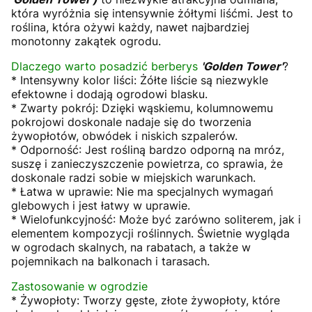
która wyróżnia się intensywnie żółtymi liśćmi. Jest to
roślina, która ożywi każdy, nawet najbardziej
monotonny zakątek ogrodu.
Dlaczego warto posadzić berberys
'Golden Tower'
?
* Intensywny kolor liści: Żółte liście są niezwykle
efektowne i dodają ogrodowi blasku.
* Zwarty pokrój: Dzięki wąskiemu, kolumnowemu
pokrojowi doskonale nadaje się do tworzenia
żywopłotów, obwódek i niskich szpalerów.
* Odporność: Jest rośliną bardzo odporną na mróz,
suszę i zanieczyszczenie powietrza, co sprawia, że
doskonale radzi sobie w miejskich warunkach.
* Łatwa w uprawie: Nie ma specjalnych wymagań
glebowych i jest łatwy w uprawie.
* Wielofunkcyjność: Może być zarówno soliterem, jak i
elementem kompozycji roślinnych. Świetnie wygląda
w ogrodach skalnych, na rabatach, a także w
pojemnikach na balkonach i tarasach.
Zastosowanie w ogrodzie
* Żywopłoty: Tworzy gęste, złote żywopłoty, które