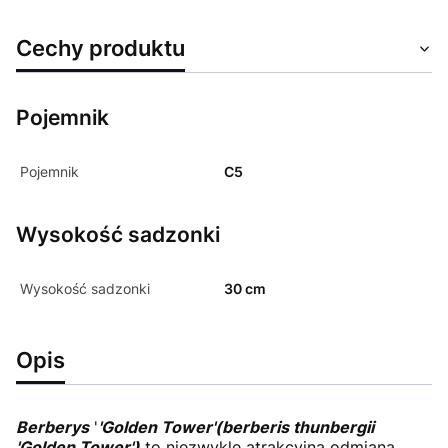
Cechy produktu
Pojemnik
Pojemnik
C5
Wysokość sadzonki
Wysokość sadzonki
30 cm
Opis
Berberys
'
'Golden Tower'(berberis thunbergii
'Golden Tower')
to niezwykle atrakcyjna odmiana,