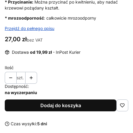
* Przycinanie:
Można przycinać po kwitnieniu, aby nadać
krzewowi pożądany kształt.
* mrozoodporność
: całkowicie mrozoodporny
Przejdź do pełnego opisu
Cena
27,00 zł
bez VAT
Dostawa
od 19,99 zł
- InPost Kurier
Ilość
szt.
Dostępność:
na wyczerpaniu
Dodaj do koszyka
Czas wysyłki:
5 dni