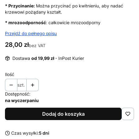
* Przycinanie:
Można przycinać po kwitnieniu, aby nadać
krzewowi pożądany kształt.
* mrozoodporność
: całkowicie mrozoodporny
Przejdź do pełnego opisu
Cena
28,00 zł
bez VAT
Dostawa
od 19,99 zł
- InPost Kurier
Ilość
szt.
Dostępność:
na wyczerpaniu
Dodaj do koszyka
Czas wysyłki:
5 dni