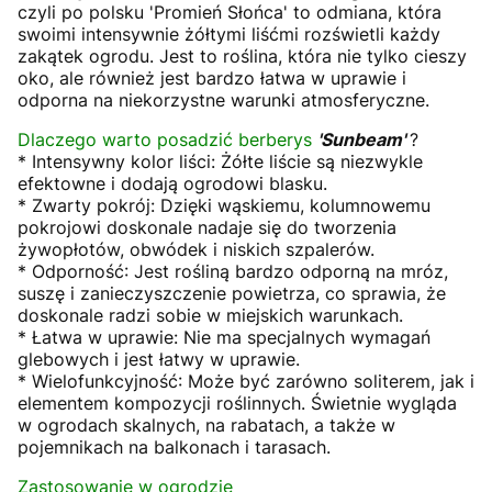
czyli po polsku 'Promień Słońca' to odmiana, która
swoimi intensywnie żółtymi liśćmi rozświetli każdy
zakątek ogrodu. Jest to roślina, która nie tylko cieszy
oko, ale również jest bardzo łatwa w uprawie i
odporna na niekorzystne warunki atmosferyczne.
Dlaczego warto posadzić berberys
'Sunbeam'
?
* Intensywny kolor liści: Żółte liście są niezwykle
efektowne i dodają ogrodowi blasku.
* Zwarty pokrój: Dzięki wąskiemu, kolumnowemu
pokrojowi doskonale nadaje się do tworzenia
żywopłotów, obwódek i niskich szpalerów.
* Odporność: Jest rośliną bardzo odporną na mróz,
suszę i zanieczyszczenie powietrza, co sprawia, że
doskonale radzi sobie w miejskich warunkach.
* Łatwa w uprawie: Nie ma specjalnych wymagań
glebowych i jest łatwy w uprawie.
* Wielofunkcyjność: Może być zarówno soliterem, jak i
elementem kompozycji roślinnych. Świetnie wygląda
w ogrodach skalnych, na rabatach, a także w
pojemnikach na balkonach i tarasach.
Zastosowanie w ogrodzie