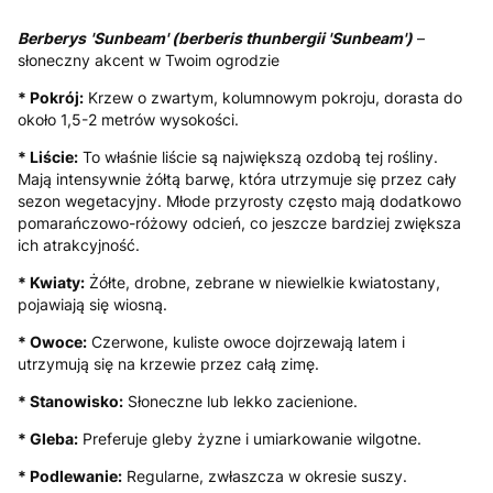
Berberys
'Sunbeam' (berberis thunbergii 'Sunbeam')
–
słoneczny akcent w Twoim ogrodzie
* Pokrój:
Krzew o zwartym, kolumnowym pokroju, dorasta do
około 1,5-2 metrów wysokości.
* Liście:
To właśnie liście są największą ozdobą tej rośliny.
Mają intensywnie żółtą barwę, która utrzymuje się przez cały
sezon wegetacyjny. Młode przyrosty często mają dodatkowo
pomarańczowo-różowy odcień, co jeszcze bardziej zwiększa
ich atrakcyjność.
* Kwiaty:
Żółte, drobne, zebrane w niewielkie kwiatostany,
pojawiają się wiosną.
* Owoce:
Czerwone, kuliste owoce dojrzewają latem i
utrzymują się na krzewie przez całą zimę.
* Stanowisko:
Słoneczne lub lekko zacienione.
* Gleba:
Preferuje gleby żyzne i umiarkowanie wilgotne.
* Podlewanie:
Regularne, zwłaszcza w okresie suszy.