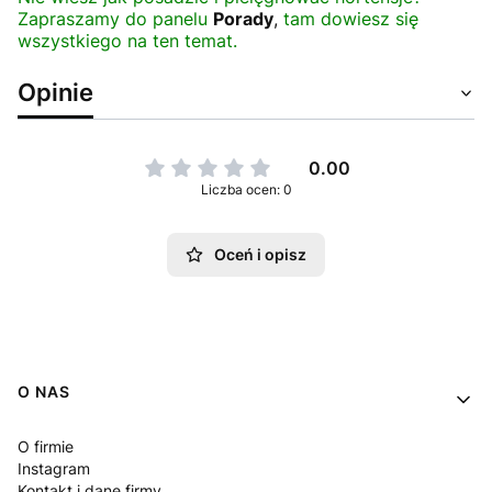
Zapraszamy do panelu
Porady
,
tam dowiesz się
wszystkiego na ten temat.
Opinie
0.00
Liczba ocen: 0
Oceń i opisz
Linki w stopce
O NAS
O firmie
Instagram
Kontakt i dane firmy