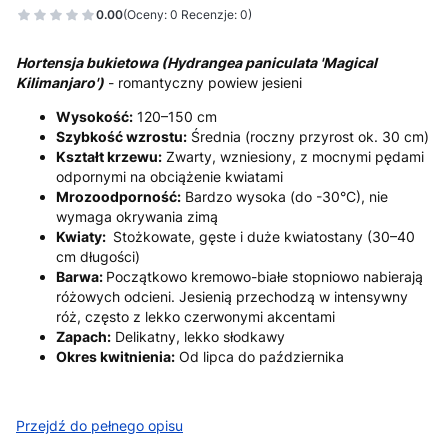
0.00
(Oceny: 0 Recenzje: 0)
Hortensja bukietowa (Hydrangea paniculata 'Magical
Kilimanjaro')
- romantyczny powiew jesieni
Wysokość:
120–150 cm
Szybkość wzrostu:
Średnia (roczny przyrost ok. 30 cm)
Kształt krzewu:
Zwarty, wzniesiony, z mocnymi pędami
odpornymi na obciążenie kwiatami
Mrozoodporność:
Bardzo wysoka (do -30°C), nie
wymaga okrywania zimą
Kwiaty:
Stożkowate, gęste i duże kwiatostany (30–40
cm długości)
Barwa:
Początkowo kremowo-białe stopniowo nabierają
różowych odcieni. Jesienią przechodzą w intensywny
róż, często z lekko czerwonymi akcentami
Zapach:
Delikatny, lekko słodkawy
Okres kwitnienia:
Od lipca do października
Przejdź do pełnego opisu