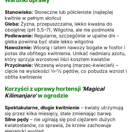
Warunki uprawy
Stanowisko:
Słoneczne lub półcieniste (najlepiej
kwitnie w pełnym słońcu)
Gleba:
Żyzna, przepuszczalna, lekko kwaśna do
obojętnej (pH 5,5–7). Wilgotna, ale nie podmokła
Podlewanie:
Regularne, szczególnie w upalne dni –
gleba powinna być stale lekko wilgotna
Nawożenie:
Wiosną i latem nawozy bogate w fosfor i
potas dla obfitego kwitnienia. Unikać nadmiaru azotu,
który sprzyja wzrostowi liści kosztem kwiatów
Przycinanie:
Wczesną wiosną (marzec–kwiecień) –
cięcie na wysokości ⅓–½ pędów, co pobudza wzrost i
obfite kwitnienie
Korzyści z uprawy hortensji
'Magical
Kilimanjaro'
w ogrodzie
Spektakularne, długie kwitnienie
– kwiaty utrzymują
się przez kilka miesięcy, stale zmieniając barwę.
Silne pędy
– nie uginają się pod ciężarem dużych
kwiatostanów, co sprawia, że krzew zachowuje
elegancki wygląd.