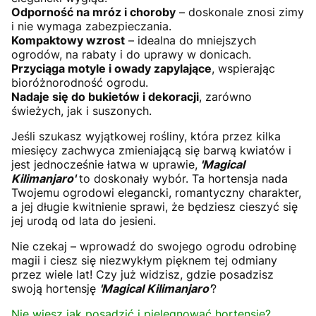
Odporność na mróz i choroby
– doskonale znosi zimy
i nie wymaga zabezpieczania.
Kompaktowy wzrost
– idealna do mniejszych
ogrodów, na rabaty i do uprawy w donicach.
Przyciąga motyle i owady zapylające
, wspierając
bioróżnorodność ogrodu.
Nadaje się do bukietów i dekoracji
, zarówno
świeżych, jak i suszonych.
Jeśli szukasz wyjątkowej rośliny, która przez kilka
miesięcy zachwyca zmieniającą się barwą kwiatów i
jest jednocześnie łatwa w uprawie,
'Magical
Kilimanjaro'
to doskonały wybór. Ta hortensja nada
Twojemu ogrodowi elegancki, romantyczny charakter,
a jej długie kwitnienie sprawi, że będziesz cieszyć się
jej urodą od lata do jesieni.
Nie czekaj – wprowadź do swojego ogrodu odrobinę
magii i ciesz się niezwykłym pięknem tej odmiany
przez wiele lat! Czy już widzisz, gdzie posadzisz
swoją hortensję
'Magical Kilimanjaro'
?
Nie wiesz jak posadzić i pielęgnować hortensje?