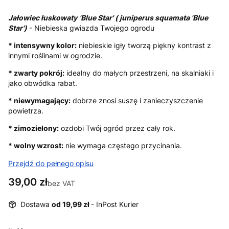
Jałowiec łuskowaty
'
Blue Star' ( juniperus squamata 'Blue
Star')
- Niebieska gwiazda Twojego ogrodu
* intensywny kolor:
niebieskie igły tworzą piękny kontrast z
innymi roślinami w ogrodzie.
* zwarty pokrój:
idealny do małych przestrzeni, na skalniaki i
jako obwódka rabat.
* niewymagający:
dobrze znosi suszę i zanieczyszczenie
powietrza.
* zimozielony:
ozdobi Twój ogród przez cały rok.
* wolny wzrost:
nie wymaga częstego przycinania.
Przejdź do pełnego opisu
Cena
39,00 zł
bez VAT
Dostawa
od 19,99 zł
- InPost Kurier