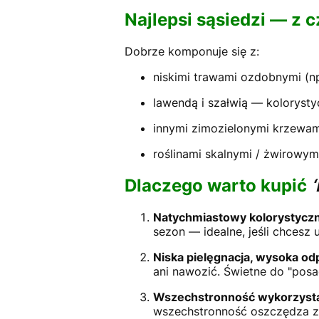
Najlepsi sąsiedzi — z 
Dobrze komponuje się z:
niskimi trawami ozdobnymi (np.
lawendą i szałwią — kolorysty
innymi zimozielonymi krzewami
roślinami skalnymi / żwirowy
Dlaczego warto kupić
Natychmiastowy kolorystyczn
sezon — idealne, jeśli chcesz 
Niska pielęgnacja, wysoka od
ani nawozić. Świetne do "pos
Wszechstronność wykorzysta
wszechstronność oszczędza z