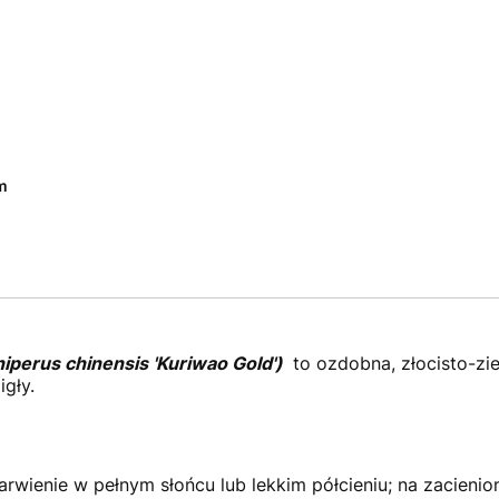
m
niperus chinensis 'Kuriwao Gold')
to ozdobna, złocisto-zi
igły.
arwienie w pełnym słońcu lub lekkim półcieniu; na zacienio