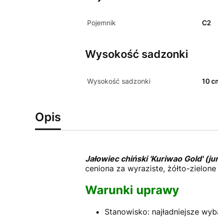
Pojemnik
C2
Wysokość sadzonki
Wysokość sadzonki
10 c
Opis
Jałowiec chiński 'Kuriwao Gold' (ju
ceniona za wyraziste, żółto-zielone 
Warunki uprawy
Stanowisko: najładniejsze wyb