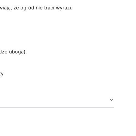
iają, że ogród nie traci wyrazu
dzo uboga).
y.