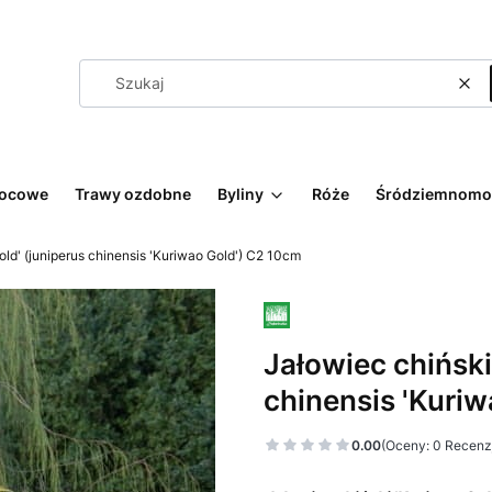
Wyc
wocowe
Trawy ozdobne
Byliny
Róże
Śródziemnomo
old' (juniperus chinensis 'Kuriwao Gold') C2 10cm
Jałowiec chiński
chinensis 'Kuri
0.00
(Oceny: 0 Recenzj