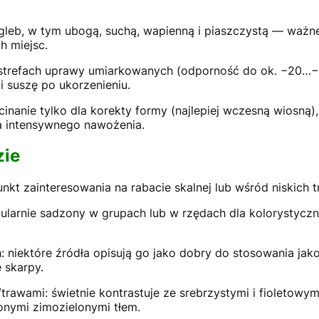
s gleb, w tym ubogą, suchą, wapienną i piaszczystą — ważn
ch miejsc.
refach uprawy umiarkowanych (odporność do ok. −20…−23 
 i suszę po ukorzenieniu.
cinanie tylko dla korekty formy (najlepiej wczesną wiosn
a intensywnego nawożenia.
zie
nkt zainteresowania na rabacie skalnej lub wśród niskich 
gularnie sadzony w grupach lub w rzędach dla kolorystyc
 niektóre źródła opisują go jako dobry do stosowania jako 
 skarpy.
rawami: świetnie kontrastuje ze srebrzystymi i fioletowymi
lonymi zimozielonymi tłem.