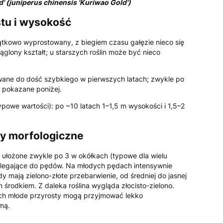
' (juniperus chinensis 'Kuriwao Gold')
stu i wysokość
ątkowo wyprostowany, z biegiem czasu gałęzie nieco się
ąglony kształt; u starszych roślin może być nieco
ane do dość szybkiego w pierwszych latach; zwykle po
y pokazane poniżej.
ypowe wartości): po ~10 latach 1–1,5 m wysokości i 1,5–2
hy morfologiczne
, ułożone zwykle po 3 w okółkach (typowe dla wielu
zylegające do pędów. Na młodych pędach intensywnie
ędy mają zielono-złote przebarwienie, od średniej do jasnej
 środkiem. Z daleka roślina wygląda złocisto-zielono.
ach młode przyrosty mogą przyjmować lekko
mą.