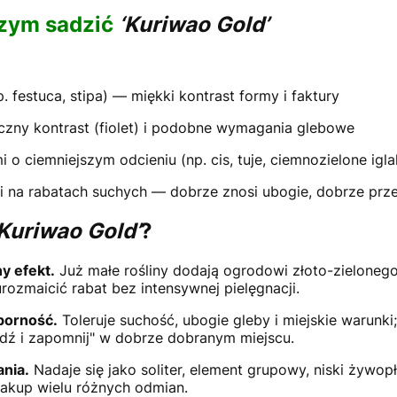
czym sadzić
‘Kuriwao Gold’
 festuca, stipa) — miękki kontrast formy i faktury
czny kontrast (fiolet) i podobne wymagania glebowe
 o ciemniejszym odcieniu (np. cis, tuje, ciemnozielone ig
mi na rabatach suchych — dobrze znosi ubogie, dobrze pr
‘Kuriwao Gold’
?
y efekt.
Już małe rośliny dodają ogrodowi złoto-zielonego
urozmaicić rabat bez intensywnej pielęgnacji.
porność.
Toleruje suchość, ubogie gleby i miejskie warunki
adź i zapomnij" w dobrze dobranym miejscu.
nia.
Nadaje się jako soliter, element grupowy, niski żywop
akup wielu różnych odmian.