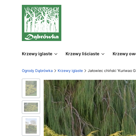
Krzewy iglaste
Krzewy liściaste
Krzewy o
Ogrody Dąbrówka
Krzewy iglaste
Jałowiec chiński 'Kuriwao G