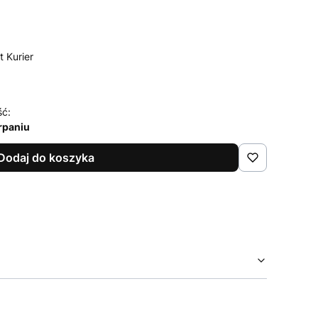
t Kurier
ść:
rpaniu
Dodaj do koszyka