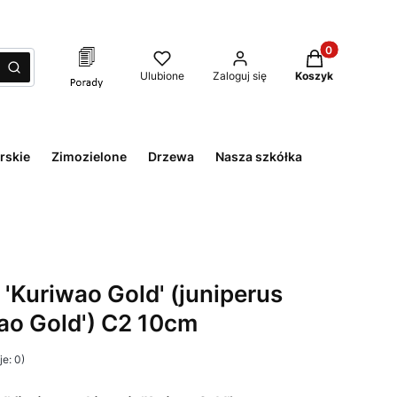
Produkty w kos
zyść
Szukaj
Ulubione
Zaloguj się
Koszyk
rskie
Zimozielone
Drzewa
Nasza szkółka
 'Kuriwao Gold' (juniperus
wao Gold') C2 10cm
e: 0)