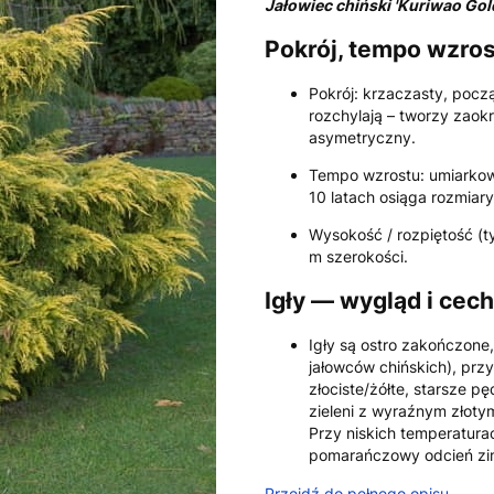
Jałowiec chiński 'Kuriwao Gold
Pokrój, tempo wzro
Pokrój: krzaczasty, pocz
rozchylają – tworzy zaokr
asymetryczny.
Tempo wzrostu: umiarkow
10 latach osiąga rozmiar
Wysokość / rozpiętość (t
m szerokości.
Igły — wygląd i cec
Igły są ostro zakończone
jałowców chińskich), pr
złociste/żółte, starsze p
zieleni z wyraźnym złotym
Przy niskich temperatur
pomarańczowy odcień zi
Przejdź do pełnego opisu