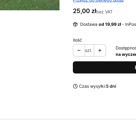
Cena
25,00 zł
bez VAT
Dostawa
od 19,99 zł
- InPos
Ilość
Dostępno
szt.
na wycze
Czas wysyłki:
5 dni