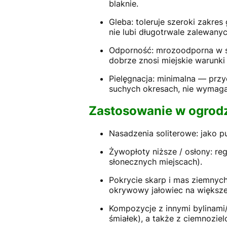
blaknie.
Gleba: toleruje szeroki zakre
nie lubi długotrwale zalewany
Odporność: mrozoodporna w st
dobrze znosi miejskie warunki
Pielęgnacja: minimalna — przy
suchych okresach, nie wymag
Zastosowanie w ogrod
Nasadzenia soliterowe: jako pu
Żywopłoty niższe / osłony: re
słonecznych miejscach).
Pokrycie skarp i mas ziemnych:
okrywowy jałowiec na większe
Kompozycje z innymi bylinami/t
śmiałek), a także z ciemnozie