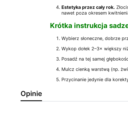
Estetyka przez cały rok.
Złocis
nawet poza okresem kwitnienia
Krótka instrukcja sadz
Wybierz słoneczne, dobrze pr
Wykop dołek 2–3× większy niż 
Posadź na tej samej głębokośc
Mulcz cienką warstwą (np. żwi
Przycinanie jedynie dla korek
Opinie