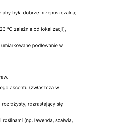
e aby była dobrze przepuszczalna;
°C zależnie od lokalizacji),
ą), umiarkowane podlewanie w
traw.
znego akcentu (zwłaszcza w
rozłożysty, rozrastający się
 roślinami (np. lawenda, szałwia,