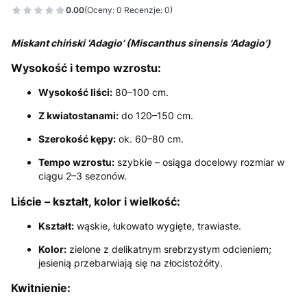
0.00
(Oceny: 0 Recenzje: 0)
Miskant chiński ‘Adagio’ (Miscanthus sinensis 'Adagio')
Wysokość i tempo wzrostu:
Wysokość liści:
80–100 cm.
Z kwiatostanami:
do 120–150 cm.
Szerokość kępy:
ok. 60–80 cm.
Tempo wzrostu:
szybkie – osiąga docelowy rozmiar w
ciągu 2–3 sezonów.
Liście – kształt, kolor i wielkość:
Kształt:
wąskie, łukowato wygięte, trawiaste.
Kolor:
zielone z delikatnym srebrzystym odcieniem;
jesienią przebarwiają się na złocistożółty.
Kwitnienie: