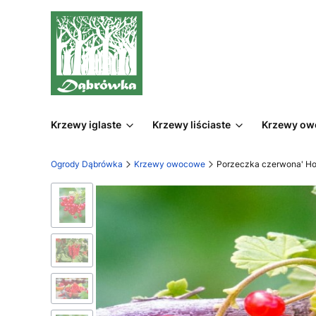
Krzewy iglaste
Krzewy liściaste
Krzewy o
Ogrody Dąbrówka
Krzewy owocowe
Porzeczka czerwona' Ho