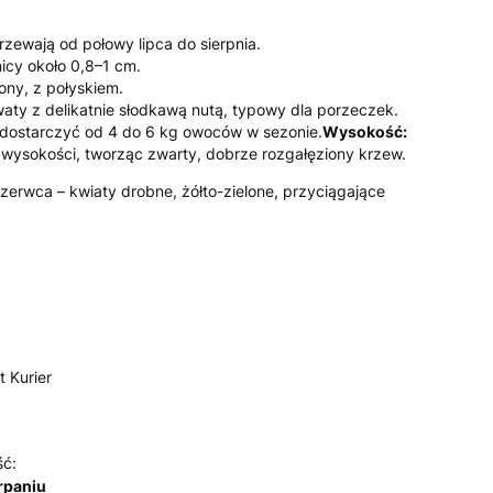
zewają od połowy lipca do sierpnia.
icy około 0,8–1 cm.
ony, z połyskiem.
ty z delikatnie słodkawą nutą, typowy dla porzeczek.
dostarczyć od 4 do 6 kg owoców w sezonie.
Wysokość:
 wysokości, tworząc zwarty, dobrze rozgałęziony krzew.
erwca – kwiaty drobne, żółto-zielone, przyciągające
t Kurier
ść:
rpaniu