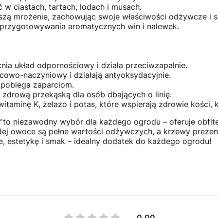
w ciastach, tartach, lodach i musach.
zą mrożenie, zachowując swoje właściwości odżywcze i 
 przygotowywania aromatycznych win i nalewek.
a układ odpornościowy i działa przeciwzapalnie.
cowo-naczyniowy i działają antyoksydacyjnie.
apobiega zaparciom.
zdrową przekąską dla osób dbających o linię.
itaminę K, żelazo i potas, które wspierają zdrowie kości, k
'
to niezawodny wybór dla każdego ogrodu – oferuje obfite 
j owoce są pełne wartości odżywczych, a krzewy prezentu
, estetykę i smak – idealny dodatek do każdego ogrodu!
0.00