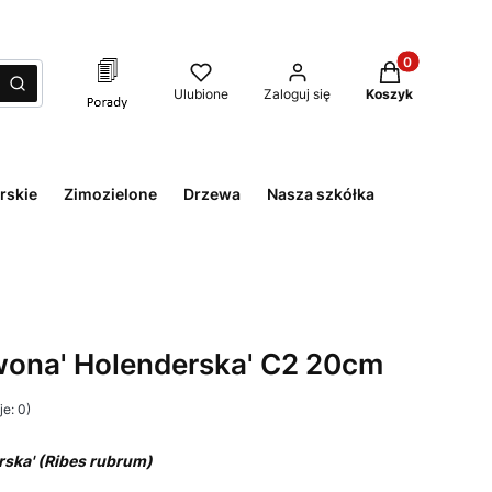
Produkty w kos
zyść
Szukaj
Ulubione
Zaloguj się
Koszyk
rskie
Zimozielone
Drzewa
Nasza szkółka
wona' Holenderska' C2 20cm
e: 0)
ska' (Ribes rubrum)