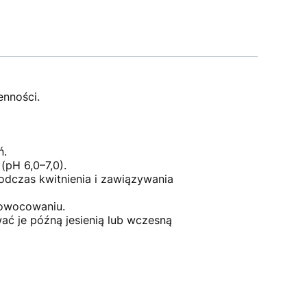
enności.
ń.
(pH 6,0–7,0).
dczas kwitnienia i zawiązywania
 owocowaniu.
ać je późną jesienią lub wczesną