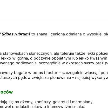
 (Ribes rubrum)
to znana i ceniona odmiana o wysokiej pl
a stanowiskach słonecznych, ale toleruje także lekki półcie
 lekko wilgotna, o odczynie obojętnym lub lekko kwaśnym 
nego podlewania, szczególnie w okresach suszy oraz po
wozy bogate w potas i fosfor – szczególnie wiosną i po
starszych pędów zwiększa plonowanie – najlepiej wykonyw
owoców
ają się na dżemy, konfitury, galaretki i marmolady.
owej produkcji soków o intensywnym smaku.