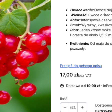
Owocowanie:
Owoce dojr
Wielkość:
Owoce o średn
Kolor:
Intensywnie czerw
Smak:
Wyraźny, kwaskowa
Plon:
Jeden krzew może 
Dorasta do około 1,5–2 m
Kwitnienie:
Od maja do cz
pszczoły.
Przejdź do pełnego opisu
Cena
17,00 zł
bez VAT
Dostawa
od 19,99 zł
- InPos
Ilość
Dostępno
szt.
na wycze