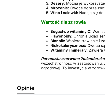
Desery:
Można je wykorzystać 
Mrożenie:
Owoce dobrze znos
Wino i nalewki:
Nadają się do
Wartość dla zdrowia
Bogactwo witaminy C:
Wzmacni
Flawonoidy:
Chronią układ ser
Błonnik:
Wspiera trawienie i z
Niskokaloryczność:
Owoce są 
Witaminy i minerały:
Zawiera w
Porzeczka czerwona 'Holenderska
wszechstronność w zastosowaniu. Je
ogrodowej. To inwestycja w zdrowie
Opinie