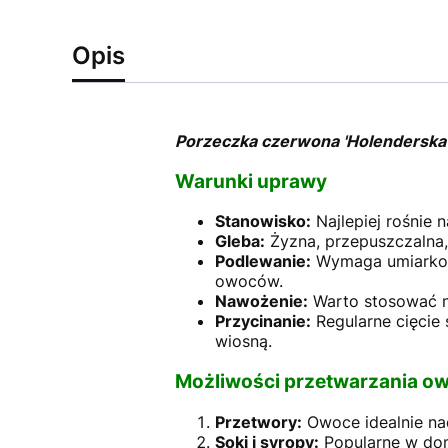
Opis
Porzeczka czerwona 'Holenderska'
Warunki uprawy
Stanowisko:
Najlepiej rośnie n
Gleba:
Żyzna, przepuszczalna,
Podlewanie:
Wymaga umiarkowa
owoców.
Nawożenie:
Warto stosować na
Przycinanie:
Regularne cięcie 
wiosną.
Możliwości przetwarzania 
Przetwory:
Owoce idealnie nad
Soki i syropy:
Popularne w dom