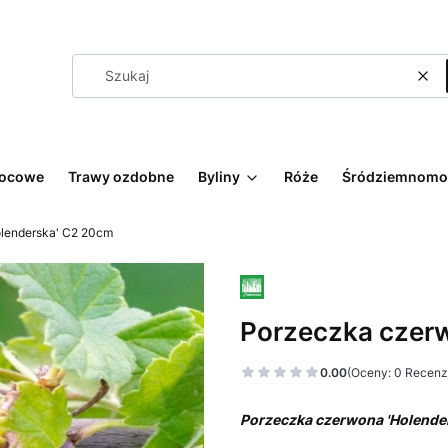
Wyc
wocowe
Trawy ozdobne
Byliny
Róże
Śródziemnomo
lenderska' C2 20cm
Porzeczka czer
0.00
(Oceny: 0 Recenzj
Porzeczka czerwona 'Holender