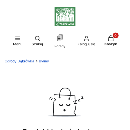
Produkty w
Otwórz wyszukiwarkę
Menu
Szukaj
Zaloguj się
Koszyk
Ogrody Dąbrówka
Byliny