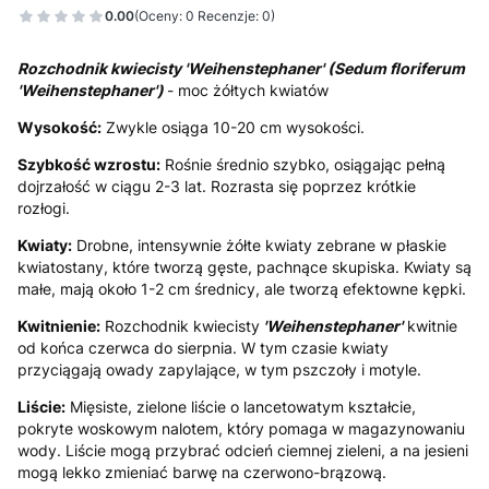
0.00
(Oceny: 0 Recenzje: 0)
Rozchodnik kwiecisty 'Weihenstephaner' (Sedum floriferum
'Weihenstephaner')
- moc żółtych kwiatów
Wysokość:
Zwykle osiąga 10-20 cm wysokości.
Szybkość wzrostu:
Rośnie średnio szybko, osiągając pełną
dojrzałość w ciągu 2-3 lat. Rozrasta się poprzez krótkie
rozłogi.
Kwiaty:
Drobne, intensywnie żółte kwiaty zebrane w płaskie
kwiatostany, które tworzą gęste, pachnące skupiska. Kwiaty są
małe, mają około 1-2 cm średnicy, ale tworzą efektowne kępki.
Kwitnienie:
Rozchodnik kwiecisty
'Weihenstephaner'
kwitnie
od końca czerwca do sierpnia. W tym czasie kwiaty
przyciągają owady zapylające, w tym pszczoły i motyle.
Liście:
Mięsiste, zielone liście o lancetowatym kształcie,
pokryte woskowym nalotem, który pomaga w magazynowaniu
wody. Liście mogą przybrać odcień ciemnej zieleni, a na jesieni
mogą lekko zmieniać barwę na czerwono-brązową.