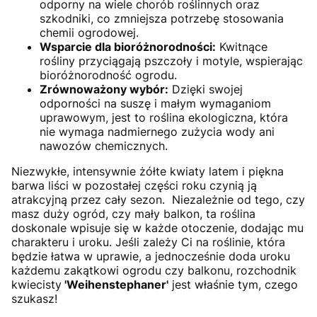
odporny na wiele chorób roślinnych oraz
szkodniki, co zmniejsza potrzebę stosowania
chemii ogrodowej.
Wsparcie dla bioróżnorodności:
Kwitnące
rośliny przyciągają pszczoły i motyle, wspierając
bioróżnorodność ogrodu.
Zrównoważony wybór:
Dzięki swojej
odporności na suszę i małym wymaganiom
uprawowym, jest to roślina ekologiczna, która
nie wymaga nadmiernego zużycia wody ani
nawozów chemicznych.
Niezwykłe, intensywnie żółte kwiaty latem i piękna
barwa liści w pozostałej części roku czynią ją
atrakcyjną przez cały sezon. Niezależnie od tego, czy
masz duży ogród, czy mały balkon, ta roślina
doskonale wpisuje się w każde otoczenie, dodając mu
charakteru i uroku. Jeśli zależy Ci na roślinie, która
będzie łatwa w uprawie, a jednocześnie doda uroku
każdemu zakątkowi ogrodu czy balkonu, rozchodnik
kwiecisty
'Weihenstephaner'
jest właśnie tym, czego
szukasz!