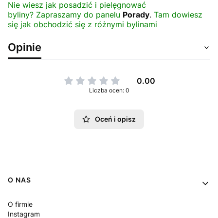
Nie wiesz jak posadzić i pielęgnować
byliny? Zapraszamy do panelu
Porady
.
Tam dowiesz
się jak obchodzić się z różnymi bylinami
Opinie
0.00
Liczba ocen: 0
Oceń i opisz
Linki w stopce
O NAS
O firmie
Instagram