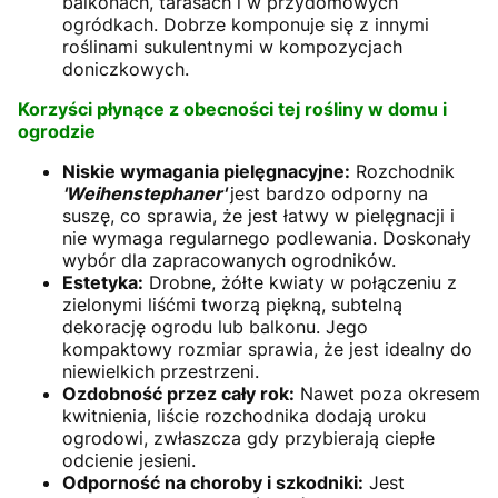
balkonach, tarasach i w przydomowych
ogródkach. Dobrze komponuje się z innymi
roślinami sukulentnymi w kompozycjach
doniczkowych.
Korzyści płynące z obecności tej rośliny w domu i
ogrodzie
Niskie wymagania pielęgnacyjne:
Rozchodnik
'Weihenstephaner'
jest bardzo odporny na
suszę, co sprawia, że jest łatwy w pielęgnacji i
nie wymaga regularnego podlewania. Doskonały
wybór dla zapracowanych ogrodników.
Estetyka:
Drobne, żółte kwiaty w połączeniu z
zielonymi liśćmi tworzą piękną, subtelną
dekorację ogrodu lub balkonu. Jego
kompaktowy rozmiar sprawia, że jest idealny do
niewielkich przestrzeni.
Ozdobność przez cały rok:
Nawet poza okresem
kwitnienia, liście rozchodnika dodają uroku
ogrodowi, zwłaszcza gdy przybierają ciepłe
odcienie jesieni.
Odporność na choroby i szkodniki:
Jest