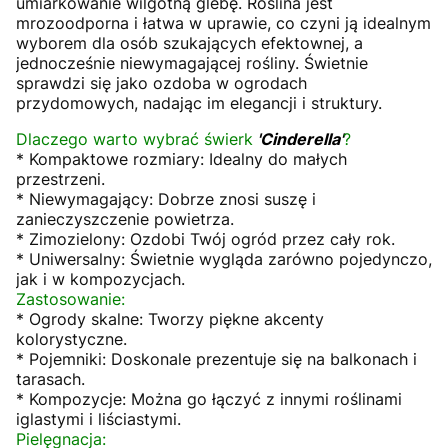
umiarkowanie wilgotną glebę. Roślina jest
mrozoodporna i łatwa w uprawie, co czyni ją idealnym
wyborem dla osób szukających efektownej, a
jednocześnie niewymagającej rośliny. Świetnie
sprawdzi się jako ozdoba w ogrodach
przydomowych, nadając im elegancji i struktury.
Dlaczego warto wybrać świerk
'Cinderella'
?
* Kompaktowe rozmiary: Idealny do małych
przestrzeni.
* Niewymagający: Dobrze znosi suszę i
zanieczyszczenie powietrza.
* Zimozielony: Ozdobi Twój ogród przez cały rok.
* Uniwersalny: Świetnie wygląda zarówno pojedynczo,
jak i w kompozycjach.
Zastosowanie:
* Ogrody skalne: Tworzy piękne akcenty
kolorystyczne.
* Pojemniki: Doskonale prezentuje się na balkonach i
tarasach.
* Kompozycje: Można go łączyć z innymi roślinami
iglastymi i liściastymi.
Pielęgnacja: