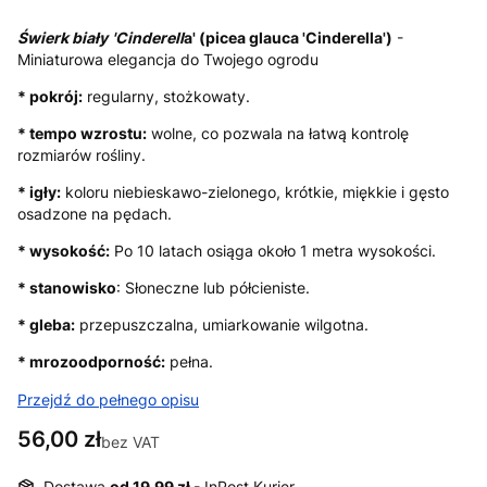
Świerk biały
'
Cinderell
a' (picea glauca 'Cinderella')
-
Miniaturowa elegancja do Twojego ogrodu
* pokrój:
regularny, stożkowaty.
* tempo wzrostu:
wolne, co pozwala na łatwą kontrolę
rozmiarów rośliny.
* igły:
koloru niebieskawo-zielonego, krótkie, miękkie i gęsto
osadzone na pędach.
* wysokość:
Po 10 latach osiąga około 1 metra wysokości.
* stanowisko
: Słoneczne lub półcieniste.
* gleba:
przepuszczalna, umiarkowanie wilgotna.
* mrozoodporność:
pełna.
Przejdź do pełnego opisu
Cena
56,00 zł
bez VAT
Dostawa
od 19,99 zł
- InPost Kurier