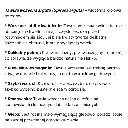
Tawuła wczesna arguta
(Spiraea arguta)
– wiosenna królowa
ogrodów
* Wczesne i obfite kwitnienie:
Tawuła wczesna kwitnie bardzo
obficie już w kwietniu i maju, często jeszcze przed
rozwinięciem się liści. Jej białe kwiaty tworzą delikatne,
śnieżnobiałe chmurki, które przyciągają wzrok.
* Delikatny pokrój:
Krzew ma luźny, przewieszający się pokrój,
co sprawia, że wygląda bardzo naturalnie i lekko.
* Niewielkie wymagania:
Tawuła wczesna jest rośliną bardzo
łatwą w uprawie i tolerancyjną co do warunków glebowych.
* Szybki wzrost:
Krzew rośnie dość szybko, co pozwala
szybko wypełnić puste miejsca w ogrodzie.
* Stanowisko:
Tawuła wczesna najlepiej rośnie na
stanowiskach słonecznych lub lekko zacienionych.
* Gleba:
Jest rośliną mało wymagającą glebowo, poradzi sobie
na każdej przeciętnej ogrodowej glebie.