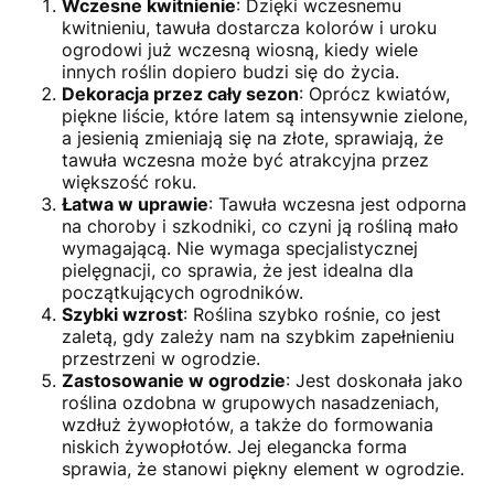
Wczesne kwitnienie
: Dzięki wczesnemu
kwitnieniu, tawuła dostarcza kolorów i uroku
ogrodowi już wczesną wiosną, kiedy wiele
innych roślin dopiero budzi się do życia.
Dekoracja przez cały sezon
: Oprócz kwiatów,
piękne liście, które latem są intensywnie zielone,
a jesienią zmieniają się na złote, sprawiają, że
tawuła wczesna może być atrakcyjna przez
większość roku.
Łatwa w uprawie
: Tawuła wczesna jest odporna
na choroby i szkodniki, co czyni ją rośliną mało
wymagającą. Nie wymaga specjalistycznej
pielęgnacji, co sprawia, że jest idealna dla
początkujących ogrodników.
Szybki wzrost
: Roślina szybko rośnie, co jest
zaletą, gdy zależy nam na szybkim zapełnieniu
przestrzeni w ogrodzie.
Zastosowanie w ogrodzie
: Jest doskonała jako
roślina ozdobna w grupowych nasadzeniach,
wzdłuż żywopłotów, a także do formowania
niskich żywopłotów. Jej elegancka forma
sprawia, że stanowi piękny element w ogrodzie.