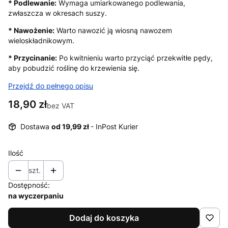
* Podlewanie:
Wymaga umiarkowanego podlewania,
zwłaszcza w okresach suszy.
* Nawożenie:
Warto nawozić ją wiosną nawozem
wieloskładnikowym.
* Przycinanie:
Po kwitnieniu warto przyciąć przekwitłe pędy,
aby pobudzić roślinę do krzewienia się.
Przejdź do pełnego opisu
Cena
18,90 zł
bez VAT
Dostawa
od 19,99 zł
- InPost Kurier
Ilość
szt.
Dostępność:
na wyczerpaniu
Dodaj do koszyka