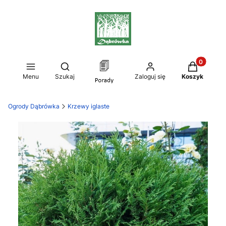
Produkty w
Otwórz wyszukiwarkę
Menu
Szukaj
Zaloguj się
Koszyk
Ogrody Dąbrówka
Krzewy iglaste