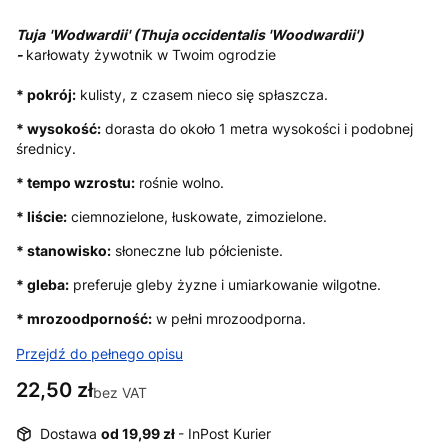
Tuja
'
Wodwardii'
(Thuja occidentalis 'Woodwardii')
-
karłowaty żywotnik w Twoim ogrodzie
* pokrój:
kulisty, z czasem nieco się spłaszcza.
* wysokość:
dorasta do około 1 metra wysokości i podobnej
średnicy.
* tempo wzrostu:
rośnie wolno.
* liście:
ciemnozielone, łuskowate, zimozielone.
* stanowisko:
słoneczne lub półcieniste.
* gleba:
preferuje gleby żyzne i umiarkowanie wilgotne.
* mrozoodporność:
w pełni mrozoodporna.
Przejdź do pełnego opisu
Cena
22,50 zł
bez VAT
Dostawa
od 19,99 zł
- InPost Kurier