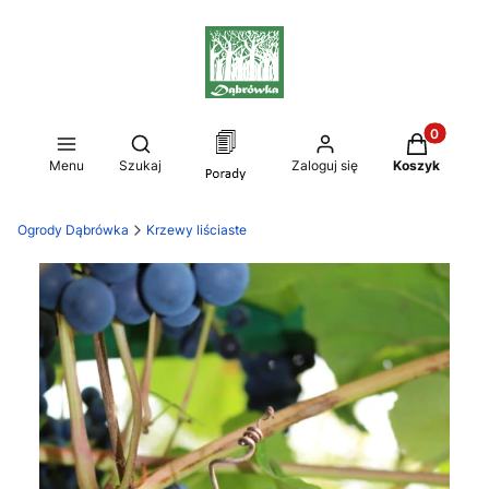
Produkty w
Otwórz wyszukiwarkę
Menu
Szukaj
Zaloguj się
Koszyk
Ogrody Dąbrówka
Krzewy liściaste