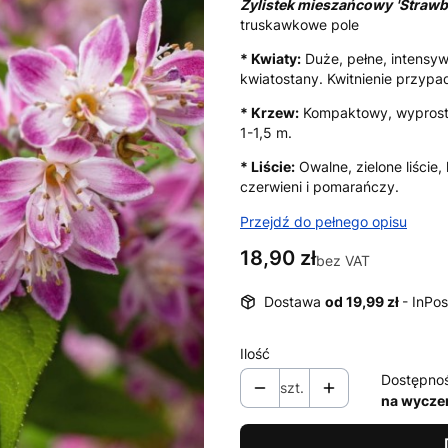
Żylistek mieszańcowy
'Strawb
truskawkowe pole
* Kwiaty:
Duże, pełne, intensy
kwiatostany. Kwitnienie przypad
* Krzew:
Kompaktowy, wyprosto
1-1,5 m.
* Liście:
Owalne, zielone liście,
czerwieni i pomarańczy.
Przejdź do pełnego opisu
Cena
18,90 zł
bez VAT
Dostawa
od 19,99 zł
- InPos
Ilość
Dostępno
szt.
na wycze