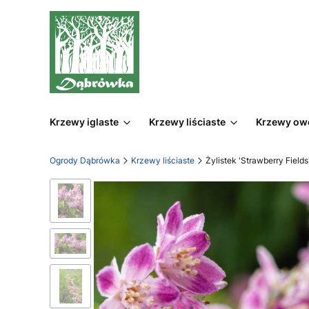
Krzewy iglaste
Krzewy liściaste
Krzewy o
Ogrody Dąbrówka
Krzewy liściaste
Żylistek 'Strawberry Field