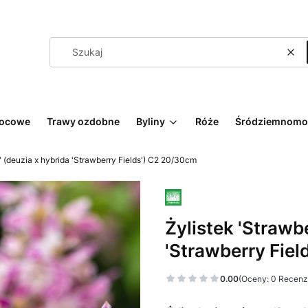
Wyc
wocowe
Trawy ozdobne
Byliny
Róże
Śródziemnomo
s' (deuzia x hybrida 'Strawberry Fields') C2 20/30cm
Żylistek 'Strawbe
'Strawberry Fie
0.00
(Oceny: 0 Recenzj