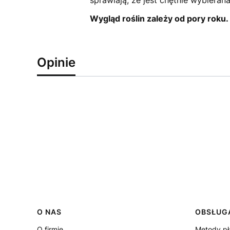
sprawiają, że jest chętnie wybieran
Wygląd roślin zależy od pory roku
Opinie
Linki w stopce
O NAS
OBSŁUGA
O firmie
Metody pł