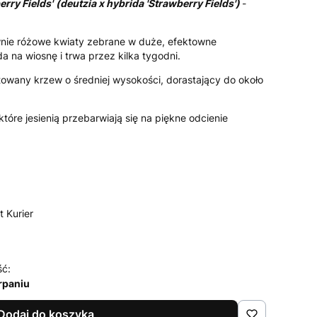
erry Fields'
(deutzia x hybrida 'Strawberry Fields')
-
wnie różowe kwiaty zebrane w duże, efektowne
a na wiosnę i trwa przez kilka tygodni.
wany krzew o średniej wysokości, dorastający do około
 które jesienią przebarwiają się na piękne odcienie
t Kurier
ść:
rpaniu
Dodaj do koszyka