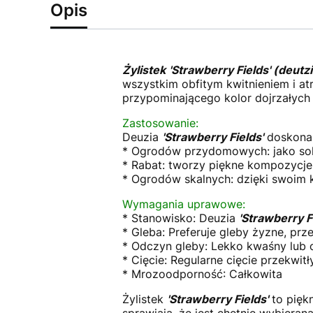
Opis
Żylistek
'Strawberry Fields' (deutzi
wszystkim obfitym kwitnieniem i a
przypominającego kolor dojrzałych
Zastosowanie:
Deuzia
'Strawberry Fields'
doskonal
* Ogrodów przydomowych: jako solit
* Rabat: tworzy piękne kompozycje 
* Ogrodów skalnych: dzięki swoi
Wymagania uprawowe:
* Stanowisko: Deuzia
'Strawberry F
* Gleba: Preferuje gleby żyzne, prz
* Odczyn gleby: Lekko kwaśny lub 
* Cięcie: Regularne cięcie przekwi
* Mrozoodporność: Całkowita
Żylistek
'Strawberry Fields'
to piękn