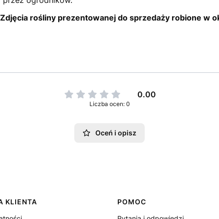
a przez ogrodników.
. Zdjęcia rośliny prezentowanej do sprzedaży robione w 
0.00
Liczba ocen: 0
Oceń i opisz
 KLIENTA
POMOC
atności
Pytania i odpowiedzi