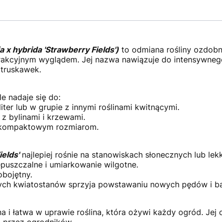
a x hybrida 'Strawberry Fields')
to odmiana rośliny ozdobne
trakcyjnym wyglądem. Jej nazwa nawiązuje do intensywne
 truskawek.
e nadaje się do:
er lub w grupie z innymi roślinami kwitnącymi.
z bylinami i krzewami.
m kompaktowym rozmiarom.
ields'
najlepiej rośnie na stanowiskach słonecznych lub lek
epuszczalne i umiarkowanie wilgotne.
obojętny.
tłych kwiatostanów sprzyja powstawaniu nowych pędów i bar
a i łatwa w uprawie roślina, która ożywi każdy ogród. Jej o