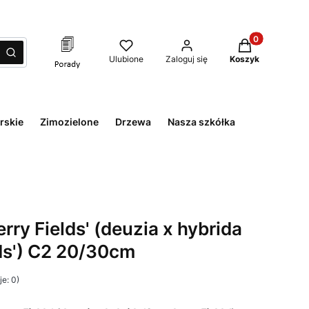
Produkty w kos
zyść
Szukaj
Ulubione
Zaloguj się
Koszyk
rskie
Zimozielone
Drzewa
Nasza szkółka
rry Fields' (deuzia x hybrida
lds') C2 20/30cm
e: 0)